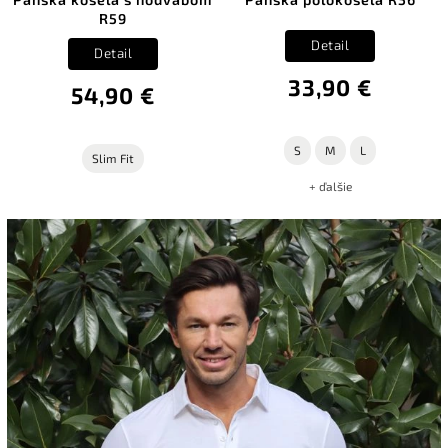
R59
Detail
Detail
33,90 €
54,90 €
S
M
L
Slim Fit
+ ďalšie