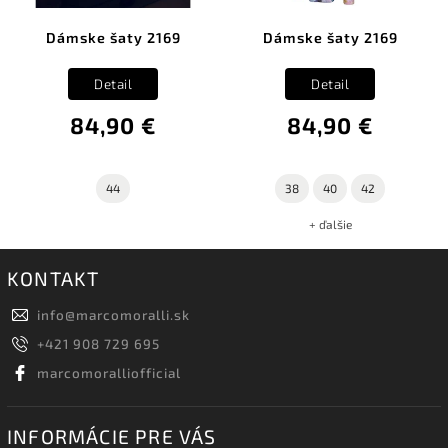
Dámske šaty 2169
Dámske šaty 2169
Detail
Detail
84,90 €
84,90 €
44
38
40
42
+ ďalšie
KONTAKT
info
@
marcomoralli.sk
+421 908 729 695
marcomoralliofficial
INFORMÁCIE PRE VÁS