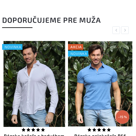
DOPORUČUJEME PRE MUŽA
Previous
Next
NOVINKA
AKCIA
NOVINKA
–15 %
Pánska košeľa s hodvábom
Pánska polokošeľa R56